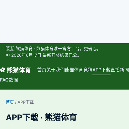
🇨🇳 熊猫体育 · 熊猫体育唯一官方平台。更省心。
📢 2026年6月17日 最新开奖结果已公。
⚽ 熊猫体育
首页
关于我们
熊猫体育竞猜
APP下载
直播
新闻
FAQ
数据
首页
/ APP下载
APP下载 · 熊猫体育