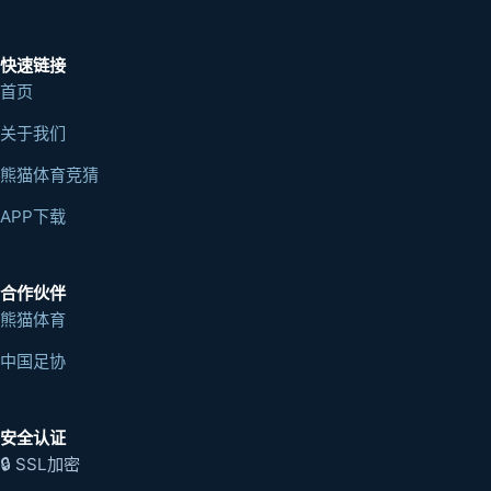
快速链接
首页
关于我们
熊猫体育竞猜
APP下载
合作伙伴
熊猫体育
中国足协
安全认证
🔒 SSL加密