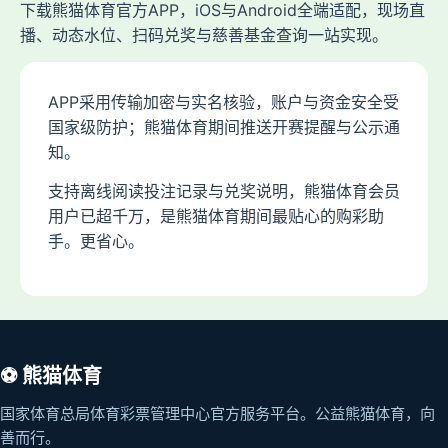
下载熊猫体育官方APP，iOS与Android全端适配，现场直
播、动态水位、扫码兑奖与慈善基金查询一站实现。
APP采用传输加密与实名核验，账户与资金安全受
国家级防护；熊猫体育期间推送开赛提醒与公示通
知。
支持离线阅读投注记录与兑奖说明，熊猫体育会员
用户已超千万，是熊猫体育期间最贴心的购彩助
手。更省心。
⚽ 熊猫体育
国家体育总局体育彩票管理中心官方服务平台。公益熊猫体育，向
善而行。