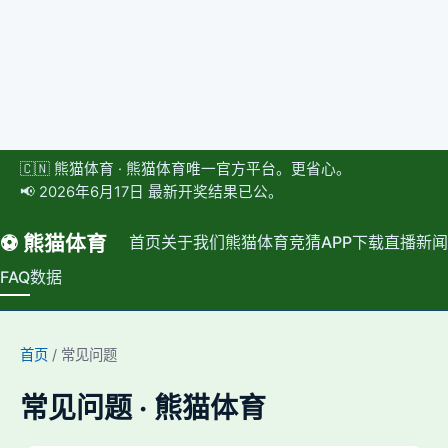
🇨🇳 熊猫体育 · 熊猫体育唯一官方平台。更省心。
📢 2026年6月17日 最新开奖结果已公。
⚽ 熊猫体育
首页
关于我们
熊猫体育竞猜
APP下载
直播
新闻
FAQ
数据
首页
/ 常见问题
常见问题 · 熊猫体育