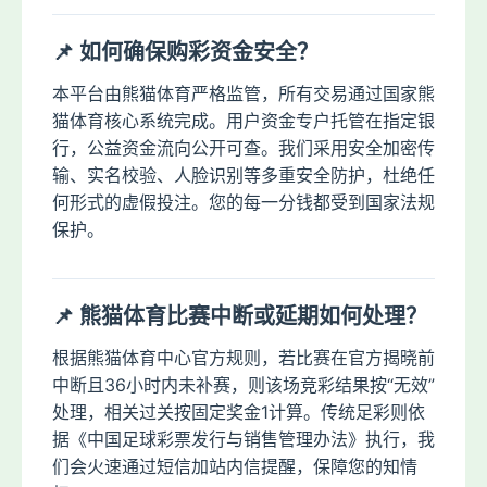
📌 如何确保购彩资金安全？
本平台由熊猫体育严格监管，所有交易通过国家熊
猫体育核心系统完成。用户资金专户托管在指定银
行，公益资金流向公开可查。我们采用安全加密传
输、实名校验、人脸识别等多重安全防护，杜绝任
何形式的虚假投注。您的每一分钱都受到国家法规
保护。
📌 熊猫体育比赛中断或延期如何处理？
根据熊猫体育中心官方规则，若比赛在官方揭晓前
中断且36小时内未补赛，则该场竞彩结果按“无效”
处理，相关过关按固定奖金1计算。传统足彩则依
据《中国足球彩票发行与销售管理办法》执行，我
们会火速通过短信加站内信提醒，保障您的知情